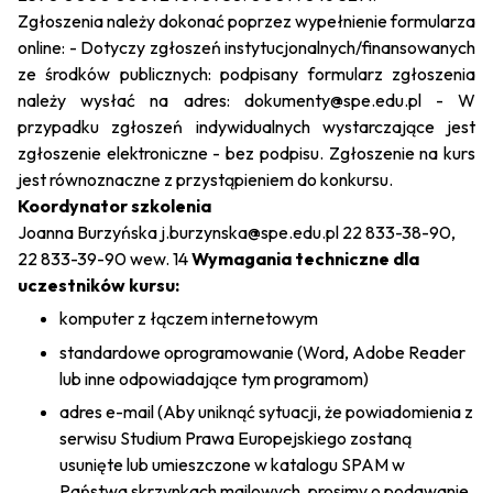
Zgłoszenia należy dokonać poprzez wypełnienie formularza
online: - Dotyczy zgłoszeń instytucjonalnych/finansowanych
ze środków publicznych: podpisany formularz zgłoszenia
należy wysłać na adres: dokumenty@spe.edu.pl - W
przypadku zgłoszeń indywidualnych wystarczające jest
zgłoszenie elektroniczne - bez podpisu. Zgłoszenie na kurs
jest równoznaczne z przystąpieniem do konkursu.
Koordynator szkolenia
Joanna Burzyńska
j.burzynska@spe.edu.pl
22 833-38-90,
22 833-39-90 wew. 14
Wymagania techniczne dla
uczestników kursu:
komputer z łączem internetowym
standardowe oprogramowanie (Word, Adobe Reader
lub inne odpowiadające tym programom)
adres e-mail (Aby uniknąć sytuacji, że powiadomienia z
serwisu Studium Prawa Europejskiego zostaną
usunięte lub umieszczone w katalogu SPAM w
Państwa skrzynkach mailowych, prosimy o podawanie