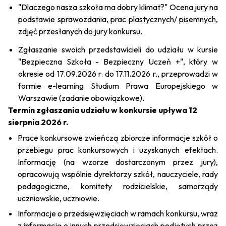
"Dlaczego nasza szkoła ma dobry klimat?" Ocena jury na
podstawie sprawozdania, prac plastycznych/ pisemnych,
zdjęć przesłanych do jury konkursu.
Zgłaszanie swoich przedstawicieli do udziału w kursie
"Bezpieczna Szkoła - Bezpieczny Uczeń +", który w
okresie od 17.09.2026 r. do 17.11.2026 r., przeprowadzi w
formie e-learning Studium Prawa Europejskiego w
Warszawie (zadanie obowiązkowe).
Termin zgłaszania udziału w konkursie upływa 12
sierpnia 2026 r.
Prace konkursowe zwieńczą zbiorcze informacje szkół o
przebiegu prac konkursowych i uzyskanych efektach.
Informację (na wzorze dostarczonym przez jury),
opracowują wspólnie dyrektorzy szkół, nauczyciele, rady
pedagogiczne, komitety rodzicielskie, samorządy
uczniowskie, uczniowie.
Informacje o przedsięwzięciach w ramach konkursu, wraz
z informacją o innych przedsięwzięciach podjętych przez