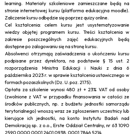
learning
. Materiały szkoleniowe zamieszczane będą na
stronie internetowej kursu (platforma edukacyjna moodle).
Zaliczenie kursu odbędzie się poprzez quizy online.
Cel kształcenia: celem kursu jest usystematyzowanie
wiedzy objętej programem kursu. Treści kształcenia w
zakresie poszczególnych zajęć edukacyjnych będą
dostępne po zalogowaniu się na stronę kursu.
Absolwenci otrzymają zaświadczenia o ukończeniu kursu
podpisane przez dyrektora, na podstawie § 15 ust. 2
rozporządzenia Ministra Edukacji i Nauki z dnia 6
października 2023 r. w sprawie kształcenia ustawicznego w
formach pozaszkolnych (Dz. U. poz. 2175).
Opłata za szkolenie wynosi 480 zł + 23% VAT od osoby
(zwolnione z VAT w przypadku finansowania w całości ze
środków publicznych, np. z budżetu jednostki samorządu
terytorialnego) wnoszą wraz ze zgłoszeniem uczestnicy lub
kierujące ich jednostki, na konto Instytutu Badań nad
Demokracją sp. z o.o., Erste Oddział Centralny, nr 63 1090
2590 0000 0001 2401 0938. 0001 7846 5214.