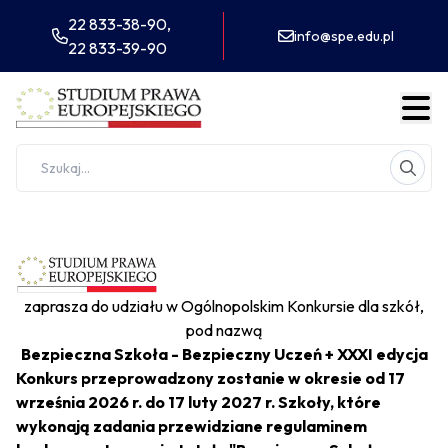
22 833-38-90,
info@spe.edu.pl
22 833-39-90
zaprasza do udziału w Ogólnopolskim Konkursie dla szkół,
pod nazwą
Bezpieczna Szkoła - Bezpieczny Uczeń + XXXI edycja
Konkurs przeprowadzony zostanie w okresie od
17
września 2026 r. do 17 luty 2027 r.
Szkoły, które
wykonają zadania przewidziane regulaminem