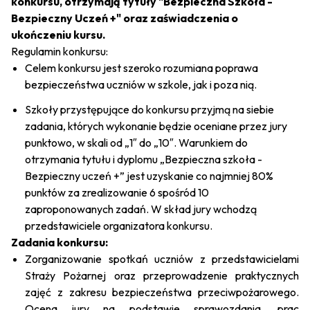
konkursu, otrzymają tytuły "Bezpieczna Szkoła -
Bezpieczny Uczeń +" oraz zaświadczenia o
ukończeniu kursu.
Regulamin konkursu:
Celem konkursu jest szeroko rozumiana poprawa
bezpieczeństwa uczniów w szkole, jak i poza nią.
Szkoły przystępujące do konkursu przyjmą na siebie
zadania, których wykonanie będzie oceniane przez jury
punktowo, w skali od „1″ do „10″. Warunkiem do
otrzymania tytułu i dyplomu „Bezpieczna szkoła -
Bezpieczny uczeń +” jest uzyskanie co najmniej 80%
punktów za zrealizowanie 6 spośród 10
zaproponowanych zadań. W skład jury wchodzą
przedstawiciele organizatora konkursu.
Zadania konkursu:
Zorganizowanie spotkań uczniów z przedstawicielami
Straży Pożarnej oraz przeprowadzenie praktycznych
zajęć z zakresu bezpieczeństwa przeciwpożarowego.
Ocena jury na podstawie sprawozdania, prac