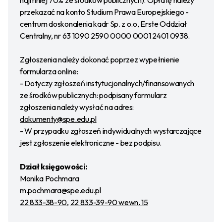
najmniej 70% ze środków publicznych). Opłatę należy
przekazać na konto Studium Prawa Europejskiego -
centrum doskonalenia kadr Sp. z o.o, Erste Oddział
Centralny, nr 63 1090 2590 0000 0001 2401 0938.
Zgłoszenia należy dokonać poprzez wypełnienie
formularza online:
- Dotyczy zgłoszeń instytucjonalnych/finansowanych
ze środków publicznych: podpisany formularz
zgłoszenia należy wysłać na adres:
dokumenty@spe.edu.pl
- W przypadku zgłoszeń indywidualnych wystarczające
jest zgłoszenie elektroniczne - bez podpisu.
Dział księgowości:
Monika Pochmara
m.pochmara@spe.edu.pl
22 833-38-90
,
22 833-39-90 wewn. 15