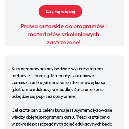
nauczanie zawodu od podstaw – idealne rozwiązanie dla osób
pracujących w szkołach, które chcą rozwijać swoje kompetencje
Czytaj więcej
zgodnie z aktualnymi wymaganiami programowymi.
Prawa autorskie do programów i
materiałów szkoleniowych
zastrzeżone!
Kurs przeprowadzony będzie z wykorzystaniem
metody e – learning. Materiały szkoleniowe
zamieszczane będą na stronie internetowej kursu
(platforma edukacyjna moodle). Zaliczenie kursu
odbędzie się poprzez quizy online.
Cel kształcenia: celem kursu jest usystematyzowanie
wiedzy objętej programem kursu. Treści kształcenia
w zakresie poszczególnych zajęć edukacyjnych będą