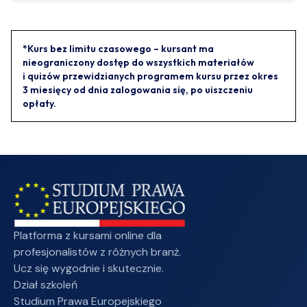
*Kurs bez limitu czasowego – kursant ma
nieograniczony dostęp do wszystkich materiałów
i quizów przewidzianych programem kursu przez okres
3 miesięcy od dnia zalogowania się, po uiszczeniu
opłaty.
Platforma z kursami online dla
profesjonalistów z różnych branż.
Ucz się wygodnie i skutecznie.
Dział szkoleń
Studium Prawa Europejskiego