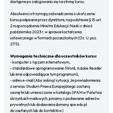
dostępne po zalogowaniu się na stronę kursu.
Absolwenci otrzymają zaświadczenia o ukończeniu
kursu podpisane przez dyrektora, na podstawie § 15 ust.
2 rozporządzenia Ministra Edukacji i Nauki z dnia 6
października 2023 r. w sprawie kształcenia
ustawicznego w formach pozaszkolnych (Dz. U. poz.
2175).
Wymagania techniczne dla uczestników kursu:
- komputer z łączem internetowym,
- standardowe oprogramowanie (Word, Adobe Reader
lub inne odpowiadające tym programom),
- adres e-mail (Aby uniknąć sytuacji, że powiadomienia
z serwisu Studium Prawa Europejskiego zostaną
usunięte lub umieszczone w katalogu SPAM w Państwa
skrzynkach mailowych, prosimy o podawanie adresów
prywatnych lub dodawania domeny spe.edu.pl
do zaufanych lub do kontaktów.)