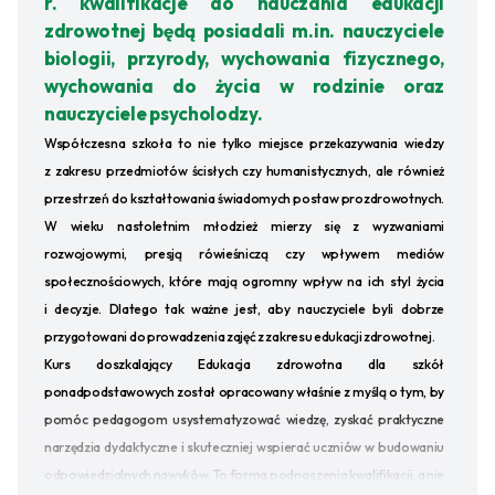
r. kwalifikacje do nauczania edukacji
zdrowotnej będą posiadali m.in. nauczyciele
biologii, przyrody, wychowania fizycznego,
wychowania do życia w rodzinie oraz
nauczyciele psycholodzy.
Współczesna szkoła to nie tylko miejsce przekazywania wiedzy
z zakresu przedmiotów ścisłych czy humanistycznych, ale również
przestrzeń do kształtowania świadomych postaw prozdrowotnych.
W wieku nastoletnim młodzież mierzy się z wyzwaniami
rozwojowymi, presją rówieśniczą czy wpływem mediów
społecznościowych, które mają ogromny wpływ na ich styl życia
i decyzje. Dlatego tak ważne jest, aby nauczyciele byli dobrze
przygotowani do prowadzenia zajęć z zakresu edukacji zdrowotnej.
Kurs doszkalający Edukacja zdrowotna dla szkół
ponadpodstawowych został opracowany właśnie z myślą o tym, by
pomóc pedagogom usystematyzować wiedzę, zyskać praktyczne
narzędzia dydaktyczne i skuteczniej wspierać uczniów w budowaniu
odpowiedzialnych nawyków. To forma podnoszenia kwalifikacji, a nie