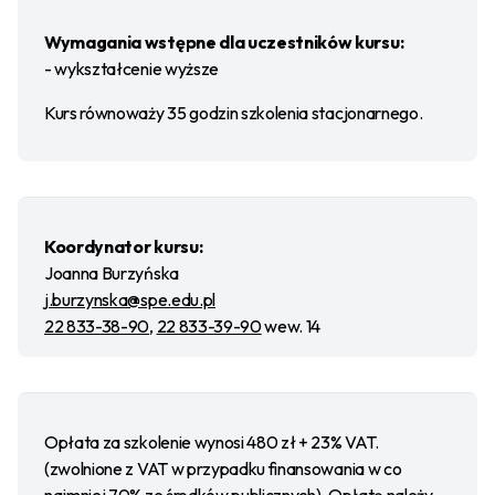
Wymagania wstępne dla uczestników kursu:
- wykształcenie wyższe
Kurs równoważy 35 godzin szkolenia stacjonarnego.
Koordynator kursu:
Joanna Burzyńska
j.burzynska@spe.edu.pl
22 833-38-90
,
22 833-39-90
wew. 14
Opłata za szkolenie wynosi 480 zł + 23% VAT.
(zwolnione z VAT w przypadku finansowania w co