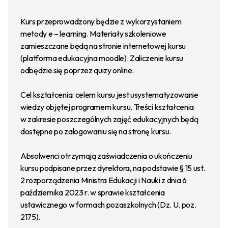
Kurs przeprowadzony będzie z wykorzystaniem
metody e – learning. Materiały szkoleniowe
zamieszczane będą na stronie internetowej kursu
(platforma edukacyjna moodle). Zaliczenie kursu
odbędzie się poprzez quizy online.
Cel kształcenia: celem kursu jest usystematyzowanie
wiedzy objętej programem kursu. Treści kształcenia
w zakresie poszczególnych zajęć edukacyjnych będą
dostępne po zalogowaniu się na stronę kursu.
Absolwenci otrzymają zaświadczenia o ukończeniu
kursu podpisane przez dyrektora, na podstawie § 15 ust.
2 rozporządzenia Ministra Edukacji i Nauki z dnia 6
października 2023 r. w sprawie kształcenia
ustawicznego w formach pozaszkolnych (Dz. U. poz.
2175).