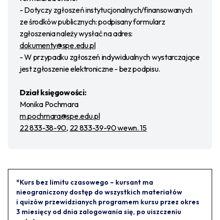
- Dotyczy zgłoszeń instytucjonalnych/finansowanych
ze środków publicznych: podpisany formularz
zgłoszenia należy wysłać na adres:
dokumenty@spe.edu.pl
- W przypadku zgłoszeń indywidualnych wystarczające
jest zgłoszenie elektroniczne - bez podpisu.
Dział księgowości:
Monika Pochmara
m.pochmara@spe.edu.pl
22 833-38-90
,
22 833-39-90 wewn. 15
*Kurs bez limitu czasowego – kursant ma
nieograniczony dostęp do wszystkich materiałów
i quizów przewidzianych programem kursu przez okres
3 miesięcy od dnia zalogowania się, po uiszczeniu