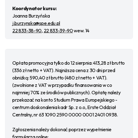
Koordynator kursu:
Joanna Burzyńska
j.burzynska@spe.edu.pl
22 833-38-90
,
22 833-39-90
wew. 14
Opłata promocyjna tylko do 12 sierpnia: 413,28 zł brutto
(336 zł netto + VAT). Najniższa cena z 30 dni przed
obniżką: 590,40 zł brutto (480 zł netto + VAT).
(zwolnione z VAT w przypadku finansowania w co
najmniej 70% ze środków publicznych). Opłatę należy
przekazać na konto Studium Prawa Europejskiego -
centrum doskonalenia kadr Sp. z o.o, Erste Oddział
Centralny, nr 63 1090 2590 0000 0001 2401 0938.
Zgłoszenia należy dokonać poprzez wypełnienie
formularza online: