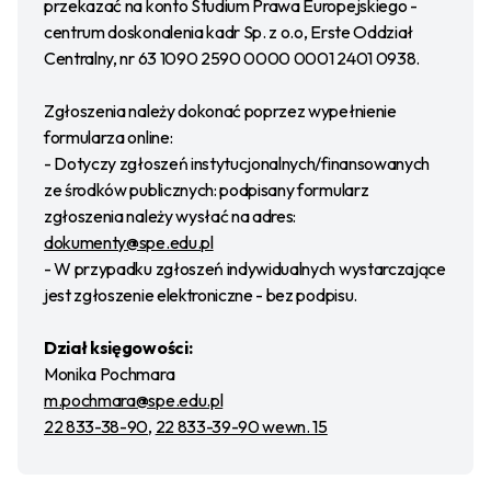
przekazać na konto Studium Prawa Europejskiego -
centrum doskonalenia kadr Sp. z o.o, Erste Oddział
Centralny, nr 63 1090 2590 0000 0001 2401 0938.
Zgłoszenia należy dokonać poprzez wypełnienie
formularza online:
- Dotyczy zgłoszeń instytucjonalnych/finansowanych
ze środków publicznych: podpisany formularz
zgłoszenia należy wysłać na adres:
dokumenty@spe.edu.pl
- W przypadku zgłoszeń indywidualnych wystarczające
jest zgłoszenie elektroniczne - bez podpisu.
Dział księgowości:
Monika Pochmara
m.pochmara@spe.edu.pl
22 833-38-90
,
22 833-39-90 wewn. 15