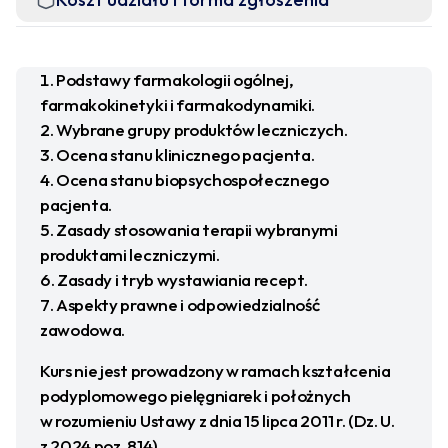
Podstawy farmakologii ogólnej,
farmakokinetyki i farmakodynamiki.
Wybrane grupy produktów leczniczych.
Ocena stanu klinicznego pacjenta.
Ocena stanu biopsychospołecznego
pacjenta.
Zasady stosowania terapii wybranymi
produktami leczniczymi.
Zasady i tryb wystawiania recept.
Aspekty prawne i odpowiedzialność
zawodowa.
Kurs nie jest prowadzony w ramach kształcenia
podyplomowego pielęgniarek i położnych
w rozumieniu Ustawy z dnia 15 lipca 2011 r. (Dz. U.
z 2024 poz. 814).