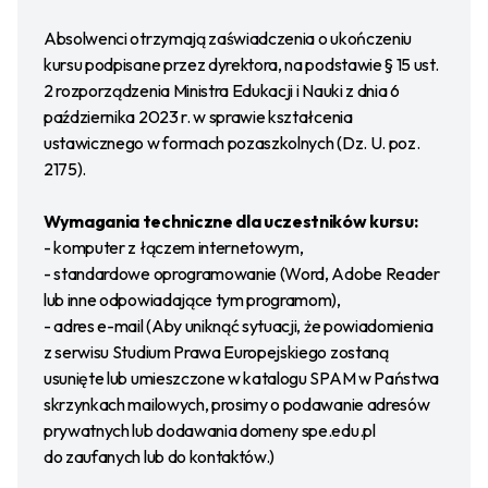
Absolwenci otrzymają zaświadczenia o ukończeniu
kursu podpisane przez dyrektora, na podstawie § 15 ust.
2 rozporządzenia Ministra Edukacji i Nauki z dnia 6
października 2023 r. w sprawie kształcenia
ustawicznego w formach pozaszkolnych (Dz. U. poz.
2175).
Wymagania techniczne dla uczestników kursu:
- komputer z łączem internetowym,
- standardowe oprogramowanie (Word, Adobe Reader
lub inne odpowiadające tym programom),
- adres e-mail (Aby uniknąć sytuacji, że powiadomienia
z serwisu Studium Prawa Europejskiego zostaną
usunięte lub umieszczone w katalogu SPAM w Państwa
skrzynkach mailowych, prosimy o podawanie adresów
prywatnych lub dodawania domeny spe.edu.pl
do zaufanych lub do kontaktów.)