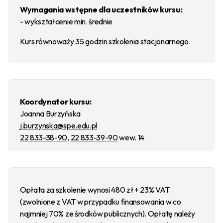
Wymagania wstępne dla uczestników kursu:
- wykształcenie min. średnie
Kurs równoważy 35 godzin szkolenia stacjonarnego.
Koordynator kursu:
Joanna Burzyńska
j.burzynska@spe.edu.pl
22 833-38-90
,
22 833-39-90
wew. 14
Opłata za szkolenie wynosi 480 zł + 23% VAT.
(zwolnione z VAT w przypadku finansowania w co
najmniej 70% ze środków publicznych). Opłatę należy