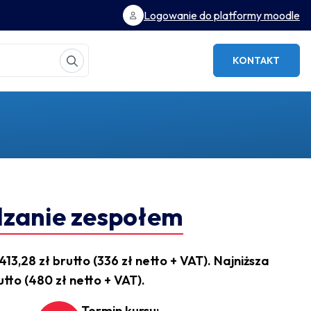
Logowanie do platformy moodle
KONTAKT
dzanie zespołem
13,28 zł brutto (336 zł netto + VAT). Najniższa
utto (480 zł netto + VAT).
Termin kursu: