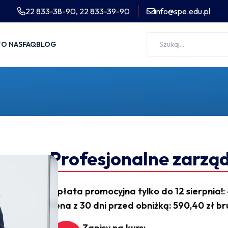
22 833-38-90,
22 833-39-90
info@spe.edu.pl
Y
O NAS
FAQ
BLOG
Profesjonalne zarzą
Opłata promocyjna tylko do 12 sierpnia!: 4
cena z 30 dni przed obniżką: 590,40 zł br
Zapisy na kurs: