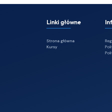
Linki główne
In
Strona główna
Reg
Kursy
Pol
Pol