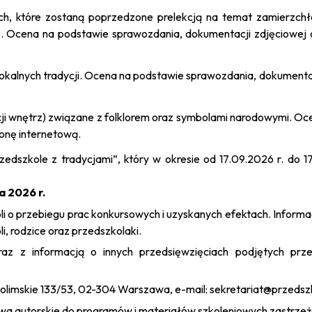
h, które zostaną poprzedzone prelekcją na temat zamierzchłej 
. Ocena na podstawie sprawozdania, dokumentacji zdjęciowej o
 lokalnych tradycji. Ocena na podstawie sprawozdania, dokumenta
ji wnętrz) związane z folklorem oraz symbolami narodowymi. Oc
ronę internetową.
zedszkole z tradycjami”, który w okresie od 17.09.2026 r. do 1
a 2026 r.
i o przebiegu prac konkursowych i uzyskanych efektach. Informa
, rodzice oraz przedszkolaki.
az z informacją o innych przedsięwzięciach podjętych prze
ozolimskie 133/53, 02-304 Warszawa, e-mail: sekretariat@przedsz
wa autorskie do programów i materiałów szkoleniowych zastrzeż