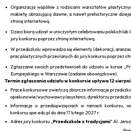
Organizacja wspólnie z rodzicami warsztatów plastycznyc
makietę obrazującą dawne, a nawet prehistoryczne dzieje
stronę internetową.
Dzieci biorą udział w uroczystym celebrowaniu polskich lub
jury konkursu poprzez stronę internetową.
W przedszkolu wprowadza się elementy (dekoracji, aranżac
prac plastycznych przesłanych do jury konkursu poprzez st
Zgłaszanie swoich przedstawicieli do udziału w kursie „Pr
Europejskiego w Warszawie (zadanie obowiązkowe).
Termin zgłaszania udziału w konkursie upływa 12 sierpni
Prace konkursowe zwieńczą zbiorcze informacje przedszkol
opiekunowie/wychowawcy/asystenci, dyrektorzy przedszkoli
Informacje o przedsięwzięciach w ramach konkursu, wr
konkursy.spe.edu.pl
do dnia 17 lutego 2027 r.
Adres jury konkursu „
Przedszkole z tradycjami
” Al. Jer
Pra