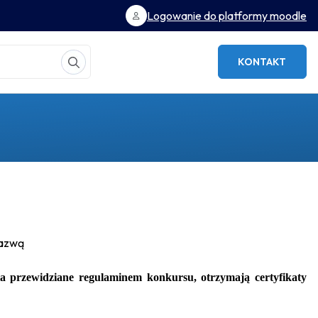
Logowanie do platformy moodle
KONTAKT
nazwą
a przewidziane regulaminem konkursu, otrzymają certyfikaty