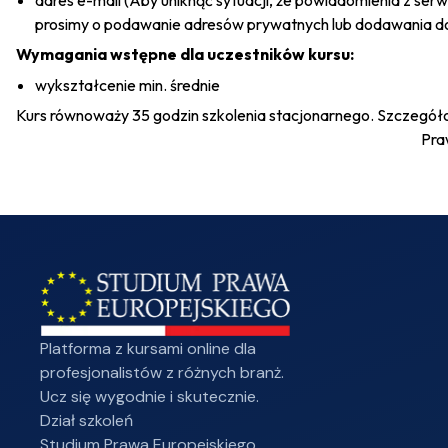
adres e-mail (Aby uniknąć sytuacji, że powiadomienia z s
prosimy o podawanie adresów prywatnych lub dodawania do
Wymagania wstępne dla uczestników kursu:
wykształcenie min. średnie
Kurs równoważy 35 godzin szkolenia stacjonarnego. Szczegóło
Pra
Platforma z kursami online dla
profesjonalistów z różnych branż.
Ucz się wygodnie i skutecznie.
Dział szkoleń
Studium Prawa Europejskiego