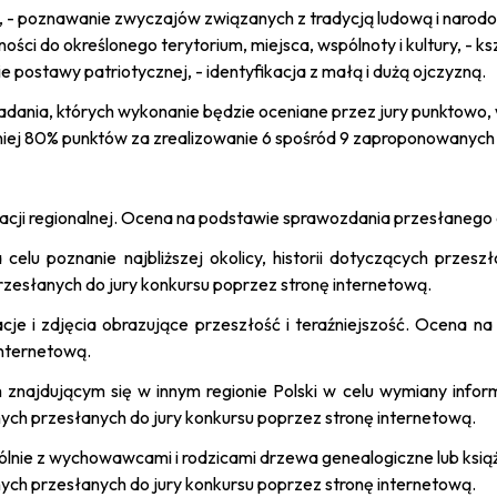
j, - poznawanie zwyczajów związanych z tradycją ludową i narodo
ości do określonego terytorium, miejsca, wspólnoty i kultury, - 
e postawy patriotycznej, - identyfikacja z małą i dużą ojczyzną.
dania, których wykonanie będzie oceniane przez jury punktowo, w 
mniej 80% punktów za zrealizowanie 6 spośród 9 zaproponowanych
acji regionalnej. Ocena na podstawie sprawozdania przesłanego 
celu poznanie najbliższej okolicy, historii dotyczących przes
rzesłanych do jury konkursu poprzez stronę internetową.
cje i zdjęcia obrazujące przeszłość i teraźniejszość. Ocena n
internetową.
najdującym się w innym regionie Polski w celu wymiany inform
ych przesłanych do jury konkursu poprzez stronę internetową.
ólnie z wychowawcami i rodzicami drzewa genealogiczne lub książ
ych przesłanych do jury konkursu poprzez stronę internetową.