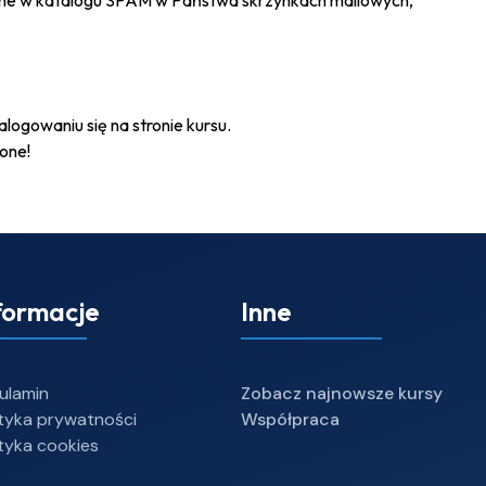
czone w katalogu SPAM w Państwa skrzynkach mailowych,
ogowaniu się na stronie kursu.
one!
formacje
Inne
ulamin
Zobacz najnowsze kursy
ityka prywatności
Współpraca
ityka cookies