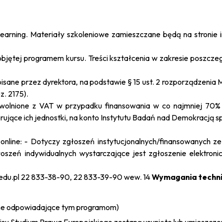
learning
. Materiały szkoleniowe zamieszczane będą na stronie i
objętej programem kursu. Treści kształcenia w zakresie poszcz
ne przez dyrektora, na podstawie § 15 ust. 2 rozporządzenia Min
. 2175).
wolnione z VAT w przypadku finansowania w co najmniej 70% z
erujące ich jednostki, na konto Instytutu Badań nad Demokracją s
nline: - Dotyczy zgłoszeń instytucjonalnych/finansowanych ze
szeń indywidualnych wystarczające jest zgłoszenie elektronic
edu.pl
22 833-38-90, 22 833-39-90 wew. 14
Wymagania technic
ne odpowiadające tym programom)