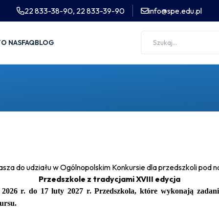
22 833-38-90,
22 833-39-90
info@spe.edu.pl
Y
O NAS
FAQ
BLOG
asza do udziału w Ogólnopolskim Konkursie dla przedszkoli pod 
Przedszkole z tradycjami XVIII edycja
2026 r. do 17 luty 2027 r.
Przedszkola, które wykonają zadani
ursu.