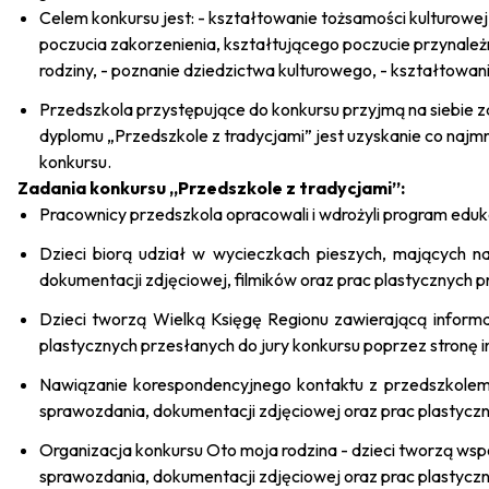
Celem konkursu jest: - kształtowanie tożsamości kulturowe
poczucia zakorzenienia, kształtującego poczucie przynależn
rodziny, - poznanie dziedzictwa kulturowego, - kształtowani
Przedszkola przystępujące do konkursu przyjmą na siebie za
dyplomu „Przedszkole z tradycjami” jest uzyskanie co naj
konkursu.
Zadania konkursu „Przedszkole z tradycjami”:
Pracownicy przedszkola opracowali i wdrożyli program eduk
Dzieci biorą udział w wycieczkach pieszych, mających na 
dokumentacji zdjęciowej, filmików oraz prac plastycznych p
Dzieci tworzą Wielką Księgę Regionu zawierającą informa
plastycznych przesłanych do jury konkursu poprzez stronę 
Nawiązanie korespondencyjnego kontaktu z przedszkolem z
sprawozdania, dokumentacji zdjęciowej oraz prac plastyczn
Organizacja konkursu
Oto moja rodzina -
dzieci tworzą wsp
sprawozdania, dokumentacji zdjęciowej oraz prac plastyczn