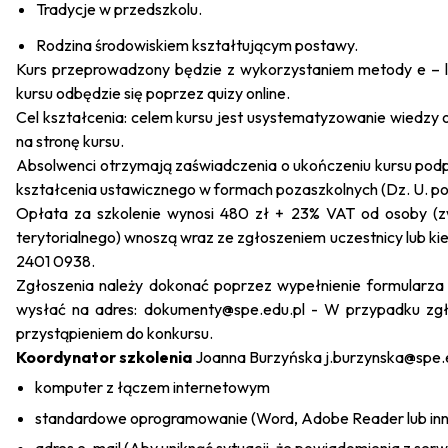
Tradycje w przedszkolu.
Rodzina środowiskiem kształtującym postawy.
Kurs przeprowadzony będzie z wykorzystaniem metody
e – 
kursu odbędzie się poprzez quizy online.
Cel kształcenia: celem kursu jest usystematyzowanie wiedzy 
na stronę kursu.
Absolwenci otrzymają zaświadczenia o ukończeniu kursu podpisa
kształcenia ustawicznego w formach pozaszkolnych (Dz. U. poz
Opłata za szkolenie wynosi 480 zł + 23% VAT od osoby (z
terytorialnego) wnoszą wraz ze zgłoszeniem uczestnicy lub ki
2401 0938.
Zgłoszenia należy dokonać poprzez wypełnienie formularza o
wysłać na adres: dokumenty@spe.edu.pl - W przypadku zgło
przystąpieniem do konkursu.
Koordynator szkolenia
Joanna Burzyńska
j.burzynska@spe.
komputer z łączem internetowym
standardowe oprogramowanie (Word, Adobe Reader lub in