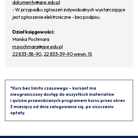
dokumenty@spe.edu.pl
- W przypadku zgłoszeń indywidualnych wystarczające
jest zgłoszenie elektroniczne - bez podpisu.
Dział księgowości:
Monika Pochmara
m.pochmara@spe.edu.pl
22 833-38-90
,
22 833-39-90 wewn. 15
*Kurs bez limitu czasowego – kursant ma
nieograniczony dostęp do wszystkich materiałów
i quizów przewidzianych programem kursu przez okres
3 miesięcy od dnia zalogowania się, po uiszczeniu
opłaty.