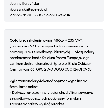
Joanna Burzyńska
j.burzynska@spe.edu.pl
22 833-38-90
,
22 833-39-90
wew. 14
Opłata za szkolenie wynosi 480 zł + 23% VAT.
(zwolnione z VAT w przypadku finansowania w co
najmniej 70% ze środków publicznych). Opłatę należy
przekazać na konto Studium Prawa Europejskiego -
centrum doskonalenia kadr Sp. z o.o, Erste Oddział
Centralny, nr 63 1090 2590 0000 0001 2401 0938.
Zgłoszenia należy dokonać poprzez wypełnienie
formularza online:
- Dotyczy zgłoszeń instytucjonalnych/finansowanych
ze środków publicznych: podpisany formularz
zgłoszenia należy wysłać na adres: