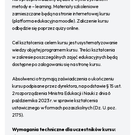
metody e – learning. Materiały szkoleniowe
zamieszczane będą na stronie internetowej kursu
(platforma edukacyjna moodle). Zaliczenie kursu
odbędzie się poprzez quizy online.
Cel kształcenia: celem kursu jest usystematyzowanie
wiedzy objętej programem kursu. Treści kształcenia
w zakresie poszczególnych zajęć edukacyjnych będą
dostępne po zalogowaniu się na stronę kursu.
Absolwenci otrzymają zaświadczenia o ukończeniu
kursu podpisane przez dyrektora, na podstawie § 15 ust.
2 rozporządzenia Ministra Edukacji i Nauki z dnia 6
października 2023 r. w sprawie kształcenia
ustawicznego w formach pozaszkolnych (Dz. U. poz.
2175).
Wymagania techniczne dla uczestników kursu: