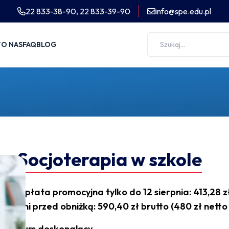
22 833-38-90,
22 833-39-90
info@spe.edu.pl
Y
O NAS
FAQ
BLOG
Socjoterapia w szkole
Opłata promocyjna tylko do 12 sierpnia: 413,28 zł
dni przed obniżką: 590,40 zł brutto (480 zł netto
Kurs doskonalący