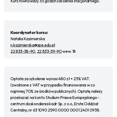
Kurs równoważy 35 godzin szkolenia stacjonarnego.
Koordynator kursu:
Natalia Kazimierska
n.kazimierska@spe.edu.pl
22 833-38-90
,
22 833-39-90
wew. 18
Opłata za szkolenie wynosi 480 zł + 23% VAT.
(zwolnione z VAT w przypadku finansowania w co
najmniej 70% ze środków publicznych). Opłatę należy
przekazać na konto Studium Prawa Europejskiego -
centrum doskonalenia kadr Sp. z o.o, Erste Oddział
Centralny, nr 63 1090 2590 0000 0001 2401 0938.