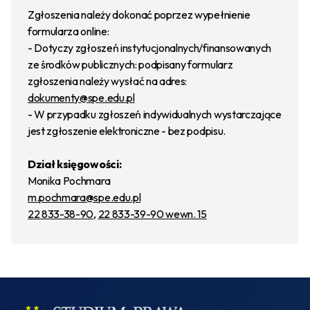
Zgłoszenia należy dokonać poprzez wypełnienie
formularza online:
- Dotyczy zgłoszeń instytucjonalnych/finansowanych
ze środków publicznych: podpisany formularz
zgłoszenia należy wysłać na adres:
dokumenty@spe.edu.pl
- W przypadku zgłoszeń indywidualnych wystarczające
jest zgłoszenie elektroniczne - bez podpisu.
Dział księgowości:
Monika Pochmara
m.pochmara@spe.edu.pl
22 833-38-90
,
22 833-39-90 wewn. 15