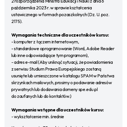
2 rozporządzenia Ministra Edukacji i Nauki z dnia 6
października 2023 r. w sprawie kształcenia
ustawicznego w formach pozaszkolnych (Dz. U. poz.
2175).
Wymagania techniczne dla uczestników kursu:
- komputer z łączem internetowym,
- standardowe oprogramowanie (Word, Adobe Reader
lub inne odpowiadające tym programom),
- adres e-mail (Aby uniknąć sytuacji, że powiadomienia
z serwisu Studium Prawa Europejskiego zostaną
usunięte lub umieszczone w katalogu SPAM w Państwa
skrzynkach mailowych, prosimy o podawanie adresów
prywatnych lub dodawania domeny spe.edu.pl
do zaufanych lub do kontaktów.)
Wymagania wstępne dla uczestników kursu:
- wykształcenie min. średnie