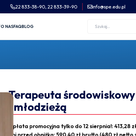
22 833-38-90,
22 833-39-90
info@spe.edu.pl
Y
O NAS
FAQ
BLOG
Terapeuta środowiskowy 
i młodzieżą
Opłata promocyjna tylko do 12 sierpnia!: 413,28 zł
dni przed obniżką: 590,40 zł brutto (480 zł netto 