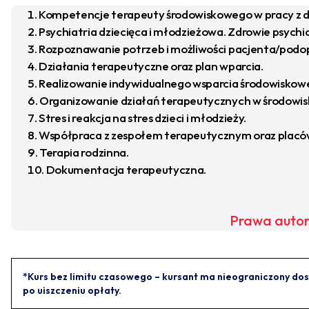
Kompetencje terapeuty środowiskowego w pracy z dz
Psychiatria dziecięca i młodzieżowa. Zdrowie psychi
Rozpoznawanie potrzeb i możliwości pacjenta/podo
Działania terapeutyczne oraz plan wparcia.
Realizowanie indywidualnego wsparcia środowisko
Organizowanie działań terapeutycznych w środowi
Stres i reakcja na stres dzieci i młodzieży.
Współpraca z zespołem terapeutycznym oraz placów
Terapia rodzinna.
Dokumentacja terapeutyczna.
Prawa autor
*Kurs bez limitu czasowego – kursant ma nieograniczony dos
po uiszczeniu opłaty.