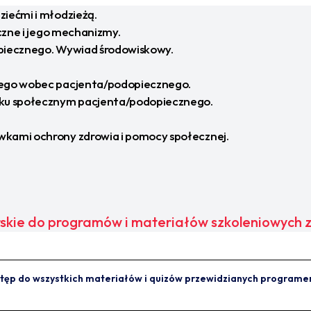
iećmi i młodzieżą.
czne i jego mechanizmy.
piecznego. Wywiad środowiskowy.
wego wobec pacjenta/podopiecznego.
sku społecznym pacjenta/podopiecznego.
kami ochrony zdrowia i pomocy społecznej.
skie do programów i materiałów szkoleniowych 
tęp do wszystkich materiałów i quizów przewidzianych programem 