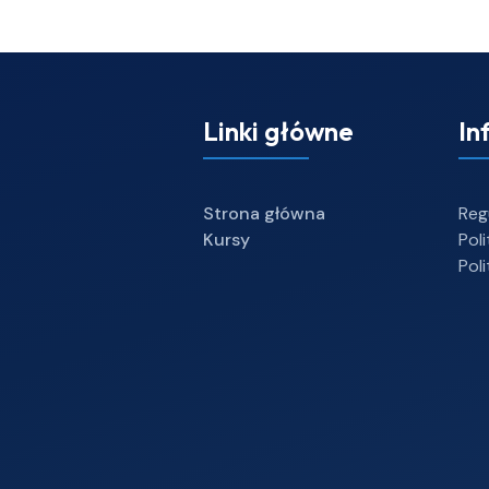
Linki główne
In
Strona główna
Reg
Kursy
Pol
Pol