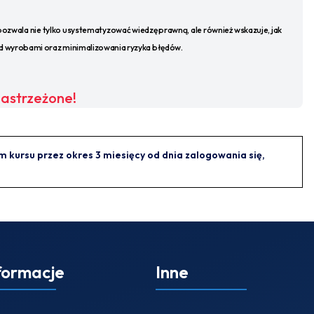
zwala nie tylko usystematyzować wiedzę prawną, ale również wskazuje, jak
d wyrobami oraz minimalizowania ryzyka błędów.
zastrzeżone!
kursu przez okres 3 miesięcy od dnia zalogowania się,
formacje
Inne