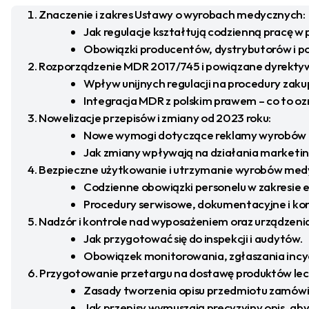
Znaczenie i zakres Ustawy o wyrobach medycznych:
Jak regulacje kształtują codzienną pracę 
Obowiązki producentów, dystrybutorów i po
Rozporządzenie MDR 2017/745 i powiązane dyrekty
Wpływ unijnych regulacji na procedury zaku
Integracja MDR z polskim prawem – co to oz
Nowelizacje przepisów i zmiany od 2023 roku:
Nowe wymogi dotyczące reklamy wyrobów
Jak zmiany wpływają na działania marketin
Bezpieczne użytkowanie i utrzymanie wyrobów med
Codzienne obowiązki personelu w zakresie ek
Procedury serwisowe, dokumentacyjne i k
Nadzór i kontrole nad wyposażeniem oraz urządzen
Jak przygotować się do inspekcji i audytów.
Obowiązek monitorowania, zgłaszania incy
Przygotowanie przetargu na dostawę produktów lec
Zasady tworzenia opisu przedmiotu zamówi
Jak przepisy wymuszają precyzyjny opis, ab