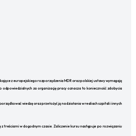
kające z europejskiego rozporządzenia MDR oraz polskiej ustawy wymagają
 odpowiedzialnych za organizację pracy oznacza to konieczność zdobycia
ządkować wiedzę oraz przełożyć ją na działania w realiach szpitali i innych
z treściami w dogodnym czasie. Zaliczenie kursu następuje po rozwiązaniu