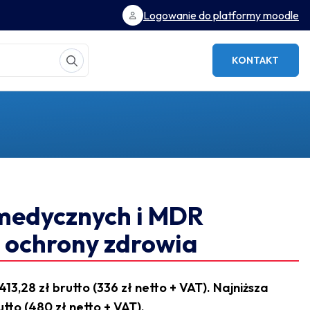
Logowanie do platformy moodle
KONTAKT
medycznych i MDR
 ochrony zdrowia
13,28 zł brutto (336 zł netto + VAT). Najniższa
utto (480 zł netto + VAT).