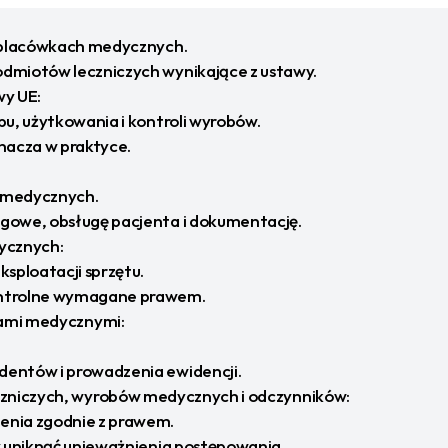
w placówkach medycznych.
dmiotów leczniczych wynikające z ustawy.
wy UE:
pu, użytkowania i kontroli wyrobów.
nacza w praktyce.
 medycznych.
gowe, obsługę pacjenta i dokumentację.
ycznych:
sploatacji sprzętu.
ontrolne wymagane prawem.
iami medycznymi:
dentów i prowadzenia ewidencji.
zniczych, wyrobów medycznych i odczynników:
enia zgodnie z prawem.
y uniknąć unieważnienia postępowania.