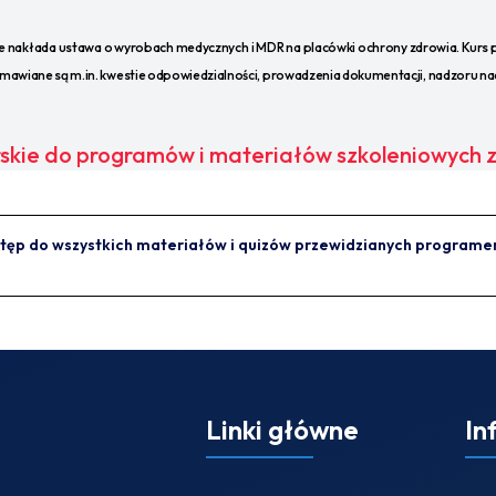
e nakłada ustawa o wyrobach medycznych i MDR na placówki ochrony zdrowia. Kurs po
wiane są m.in. kwestie odpowiedzialności, prowadzenia dokumentacji, nadzoru na
skie do programów i materiałów szkoleniowych 
tęp do wszystkich materiałów i quizów przewidzianych programem 
Linki główne
In