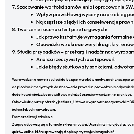
Szacowanie wartości zamówienia i opracowanie SW
Wpływ prawidłowej wyceny na przebieg pos
Najczęstsze błędy i ich konsekwencje prawn
Tworzenie i ocena ofert przetargowych:
Jak prawo kształtuje wymagania formalne 
Obowiązki w zakresie weryfikacji, kryteriów 
Studia przypadków – przetargi i nadzór nad wyroba
Analiza rzeczywistych postępowań.
Jakie błędy skutkowały sankcjami, odwołani
Wprowadzenie nowej regulacji dotyczącej wyrobów medycznych znacząco zmi
od placówek medycznych dostosowania procedur, prowadzenia odpowiedniej
dodatkowej wiedzy, by prawidłowo wdrażać przepisy w codziennej praktyce.
Odpowiedzią na te potrzeby jest kurs „Ustawa o wyrobach medycznych i MDR w 
jednostek ochrony zdrowia.
Forma realizacji szkolenia
Zajęcia odbywają się w formule e-learningowej. Uczestnicy mają dostęp do
quizów online, które sprawdzają stopień przyswojenia zagadnień.