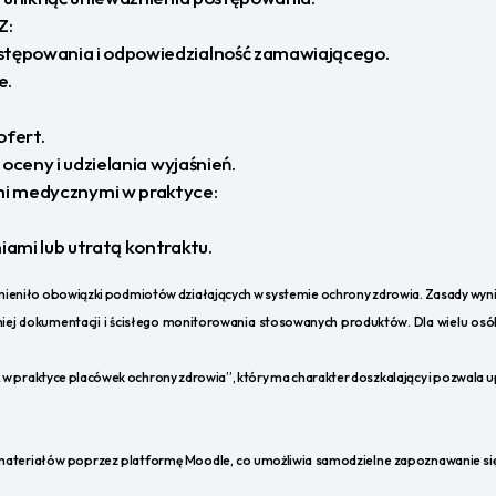
Z:
tępowania i odpowiedzialność zamawiającego.
e.
ofert.
oceny i udzielania wyjaśnień.
mi medycznymi w praktyce:
ami lub utratą kontraktu.
eniło obowiązki podmiotów działających w systemie ochrony zdrowia. Zasady wyni
 dokumentacji i ścisłego monitorowania stosowanych produktów. Dla wielu osób
praktyce placówek ochrony zdrowia”, który ma charakter doszkalający i pozwala upor
 materiałów poprzez platformę Moodle, co umożliwia samodzielne zapoznawanie się 