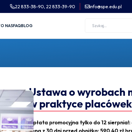
22 833-38-90,
22 833-39-90
info@spe.edu.pl
Y
O NAS
FAQ
BLOG
Ustawa o wyrobach 
w praktyce placówek
Opłata promocyjna tylko do 12 sierpnia!: 4
cena z 30 dni przed obniżką: 590,40 zł br