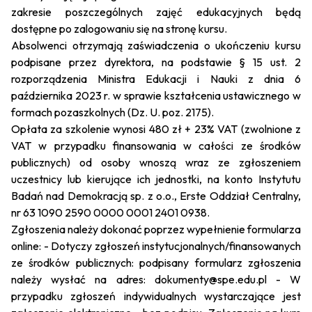
zakresie poszczególnych zajęć edukacyjnych będą
dostępne po zalogowaniu się na stronę kursu.
Absolwenci otrzymają zaświadczenia o ukończeniu kursu
podpisane przez dyrektora, na podstawie § 15 ust. 2
rozporządzenia Ministra Edukacji i Nauki z dnia 6
października 2023 r. w sprawie kształcenia ustawicznego w
formach pozaszkolnych (Dz. U. poz. 2175).
Opłata za szkolenie wynosi 480 zł + 23% VAT (zwolnione z
VAT w przypadku finansowania w całości ze środków
publicznych) od osoby wnoszą wraz ze zgłoszeniem
uczestnicy lub kierujące ich jednostki, na konto Instytutu
Badań nad Demokracją sp. z o.o., Erste Oddział Centralny,
nr 63 1090 2590 0000 0001 2401 0938.
Zgłoszenia należy dokonać poprzez wypełnienie formularza
online: - Dotyczy zgłoszeń instytucjonalnych/finansowanych
ze środków publicznych: podpisany formularz zgłoszenia
należy wysłać na adres: dokumenty@spe.edu.pl - W
przypadku zgłoszeń indywidualnych wystarczające jest