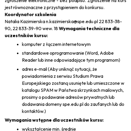
zgłoszenie elektroniczne - bez podpisu. Zgłoszenie na kurs
jest równoznaczne z przystąpieniem do konkursu.
Koordynator szkolenia
Natalia Kazimierska
n.kazimierska@spe.edu.pl
22 833-38-
90, 22 833-39-90 wew. 18
Wymagania techniczne dla
uczestników kursu:
komputer z łączem internetowym
standardowe oprogramowanie (Word, Adobe
Reader lub inne odpowiadające tym programom)
adres e-mail (Aby uniknąć sytuacji, że
powiadomienia z serwisu Studium Prawa
Europejskiego zostaną usunięte lub umieszczone w
katalogu SPAM w Państwa skrzynkach mailowych,
prosimy o podawanie adresów prywatnych lub
dodawania domeny spe.edu.pl do zaufanych lub do
kontaktów.)
Wymagania wstępne dla uczestników kursu:
wykształcenie min. średnie